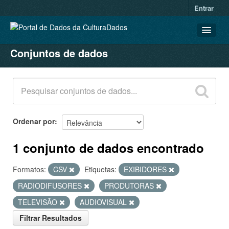
Entrar
Conjuntos de dados
CONJUNTOS DE DADOS
ORGANIZAÇÕES
GRUPOS
SOBRE
Ordenar por
1 conjunto de dados encontrado
Formatos:
CSV
Etiquetas:
EXIBIDORES
RADIODIFUSORES
PRODUTORAS
TELEVISÃO
AUDIOVISUAL
Filtrar Resultados