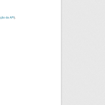
ção da API
).