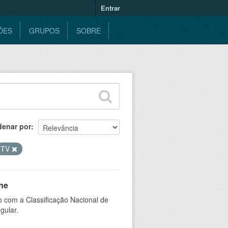
Entrar
ÕES
GRUPOS
SOBRE
denar por
TV
ne
 com a Classificação Nacional de
gular.