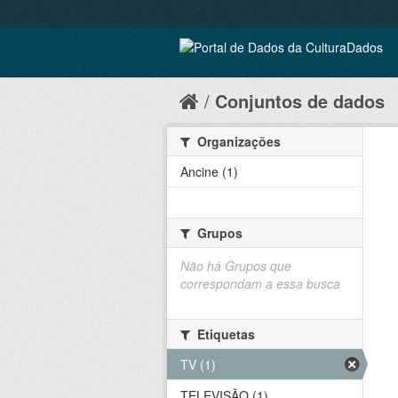
Conjuntos de dados
Organizações
Ancine (1)
Grupos
Não há Grupos que
correspondam a essa busca
Etiquetas
TV (1)
TELEVISÃO (1)