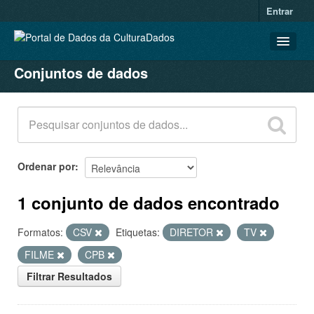
Entrar
Conjuntos de dados
CONJUNTOS DE DADOS
ORGANIZAÇÕES
GRUPOS
SOBRE
Ordenar por
1 conjunto de dados encontrado
Formatos:
CSV
Etiquetas:
DIRETOR
TV
FILME
CPB
Filtrar Resultados