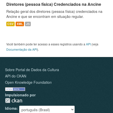
Diretores (pessoa física) Credenciados na Ancine
Relação geral dos diretores (pessoa física) credenciados na
Ancine e que se encontram em situação regular.
CSV
XML
JS
Você também pode ter acesso a esses registros usando a
API
(veja
Documentação da API
).
Sobre Portal de Dados da Cultura
API do CKAN
Open Knowledge Foundation
Impulsionado por
Idioma