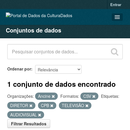
Entrar
Conjuntos de dados
CONJUNTOS DE DADOS
ORGANIZAÇÕES
GRUPOS
SOBRE
Ordenar por
1 conjunto de dados encontrado
Organizações:
Ancine
Formatos:
CSV
Etiquetas:
DIRETOR
CPB
TELEVISÃO
AUDIOVISUAL
Filtrar Resultados