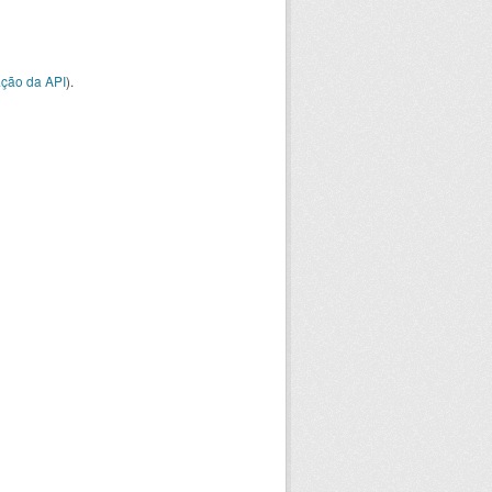
ção da API
).