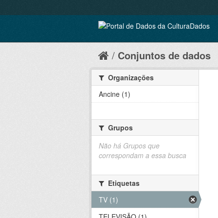
Conjuntos de dados
Organizações
Ancine (1)
Grupos
Não há Grupos que
correspondam a essa busca
Etiquetas
TV (1)
TELEVISÃO (1)