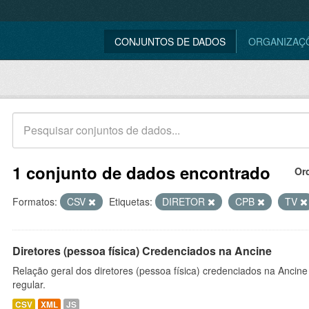
CONJUNTOS DE DADOS
ORGANIZAÇ
1 conjunto de dados encontrado
Or
Formatos:
CSV
Etiquetas:
DIRETOR
CPB
TV
Diretores (pessoa física) Credenciados na Ancine
Relação geral dos diretores (pessoa física) credenciados na Ancin
regular.
CSV
XML
JS