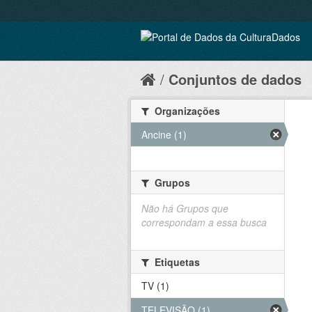
Conjuntos de dados
Organizações
Ancine (1)
Grupos
Não há Grupos que
correspondam a essa busca
Etiquetas
TV (1)
TELEVISÃO (1)