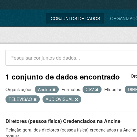
CONJUNTOS DE DADOS
ORGANIZAÇ
1 conjunto de dados encontrado
Or
Organizações:
Ancine
Formatos:
CSV
Etiquetas:
DIR
TELEVISÃO
AUDIOVISUAL
Diretores (pessoa física) Credenciados na Ancine
Relação geral dos diretores (pessoa física) credenciados na Ancin
regular.