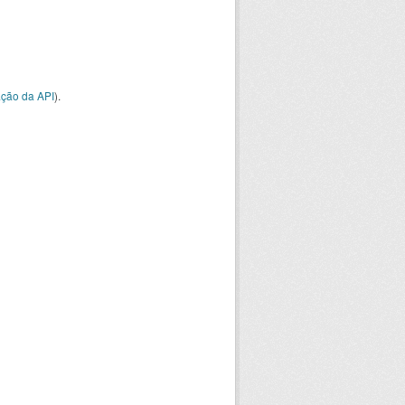
ção da API
).