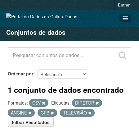
Entrar
Conjuntos de dados
CONJUNTOS DE DADOS
ORGANIZAÇÕES
GRUPOS
SOBRE
Ordenar por
1 conjunto de dados encontrado
Formatos:
CSV
Etiquetas:
DIRETOR
ANCINE
CPB
TELEVISÃO
Filtrar Resultados