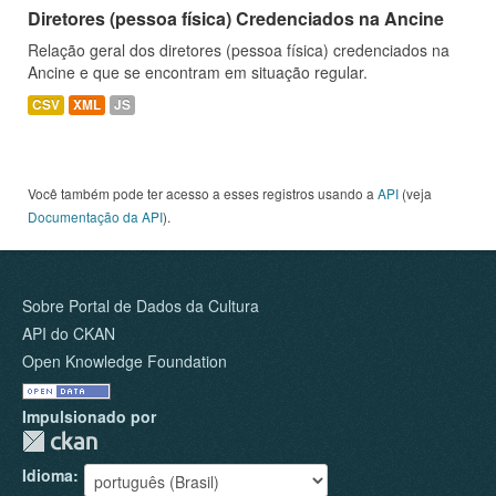
Diretores (pessoa física) Credenciados na Ancine
Relação geral dos diretores (pessoa física) credenciados na
Ancine e que se encontram em situação regular.
CSV
XML
JS
Você também pode ter acesso a esses registros usando a
API
(veja
Documentação da API
).
Sobre Portal de Dados da Cultura
API do CKAN
Open Knowledge Foundation
Impulsionado por
Idioma