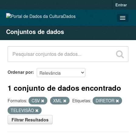
Entrar
Conjuntos de dados
CONJUNTOS DE DADOS
ORGANIZAÇÕES
GRUPOS
SOBRE
Ordenar por
1 conjunto de dados encontrado
Formatos:
CSV
XML
Etiquetas:
DIRETOR
TELEVISÃO
Filtrar Resultados