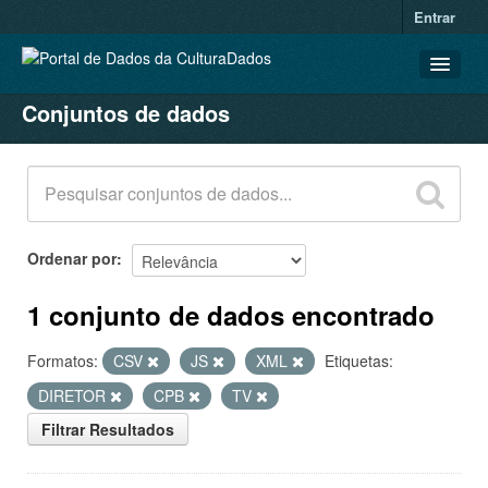
Entrar
Conjuntos de dados
CONJUNTOS DE DADOS
ORGANIZAÇÕES
GRUPOS
SOBRE
Ordenar por
1 conjunto de dados encontrado
Formatos:
CSV
JS
XML
Etiquetas:
DIRETOR
CPB
TV
Filtrar Resultados