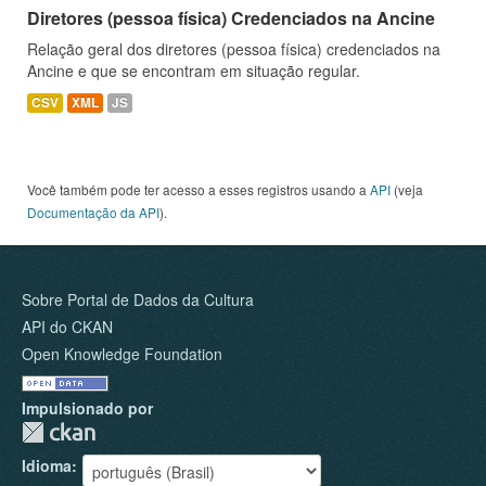
Diretores (pessoa física) Credenciados na Ancine
Relação geral dos diretores (pessoa física) credenciados na
Ancine e que se encontram em situação regular.
CSV
XML
JS
Você também pode ter acesso a esses registros usando a
API
(veja
Documentação da API
).
Sobre Portal de Dados da Cultura
API do CKAN
Open Knowledge Foundation
Impulsionado por
Idioma