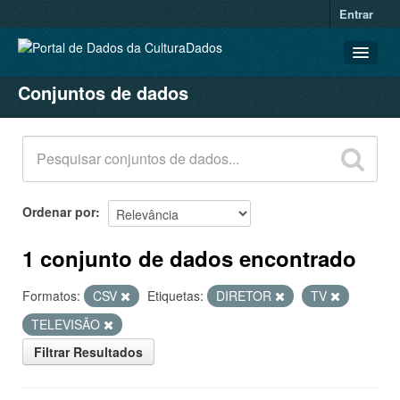
Entrar
Conjuntos de dados
CONJUNTOS DE DADOS
ORGANIZAÇÕES
GRUPOS
SOBRE
Ordenar por
1 conjunto de dados encontrado
Formatos:
CSV
Etiquetas:
DIRETOR
TV
TELEVISÃO
Filtrar Resultados