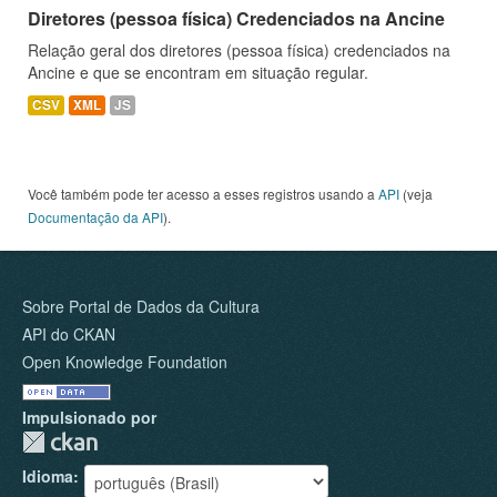
Diretores (pessoa física) Credenciados na Ancine
Relação geral dos diretores (pessoa física) credenciados na
Ancine e que se encontram em situação regular.
CSV
XML
JS
Você também pode ter acesso a esses registros usando a
API
(veja
Documentação da API
).
Sobre Portal de Dados da Cultura
API do CKAN
Open Knowledge Foundation
Impulsionado por
Idioma