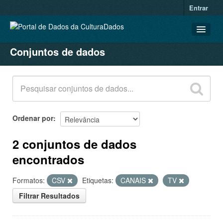
Entrar
Conjuntos de dados
CONJUNTOS DE DADOS
ORGANIZAÇÕES
GRUPOS
SOBRE
Ordenar por
2 conjuntos de dados
encontrados
Formatos:
CSV
Etiquetas:
CANAIS
TV
Filtrar Resultados