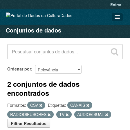
Entrar
Conjuntos de dados
CONJUNTOS DE DADOS
ORGANIZAÇÕES
GRUPOS
SOBRE
Ordenar por
2 conjuntos de dados
encontrados
Formatos:
CSV
Etiquetas:
CANAIS
RADIODIFUSORES
TV
AUDIOVISUAL
Filtrar Resultados