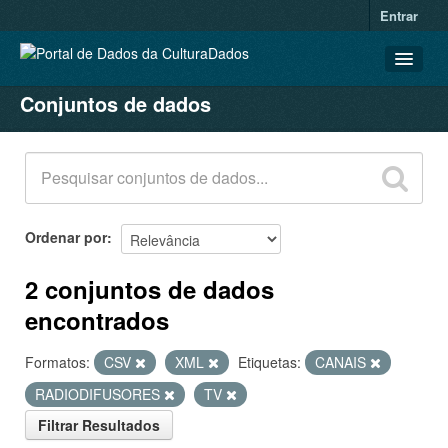
Entrar
Conjuntos de dados
CONJUNTOS DE DADOS
ORGANIZAÇÕES
GRUPOS
SOBRE
Ordenar por
2 conjuntos de dados
encontrados
Formatos:
CSV
XML
Etiquetas:
CANAIS
RADIODIFUSORES
TV
Filtrar Resultados