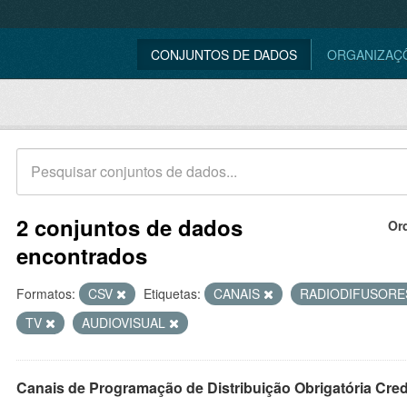
CONJUNTOS DE DADOS
ORGANIZAÇ
2 conjuntos de dados
Or
encontrados
Formatos:
CSV
Etiquetas:
CANAIS
RADIODIFUSOR
TV
AUDIOVISUAL
Canais de Programação de Distribuição Obrigatória Cre