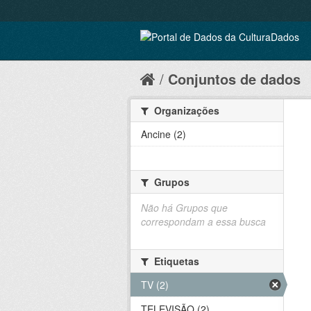
Conjuntos de dados
Organizações
Ancine (2)
Grupos
Não há Grupos que
correspondam a essa busca
Etiquetas
TV (2)
TELEVISÃO (2)