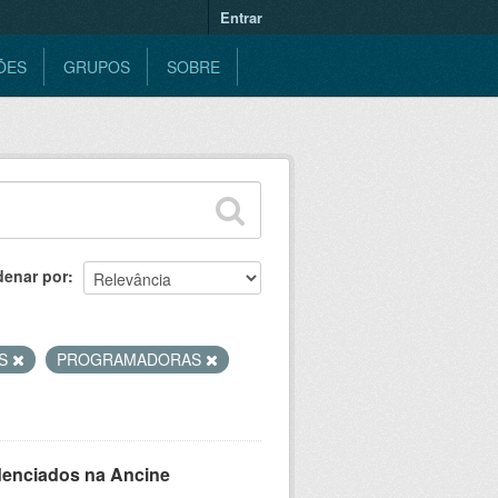
Entrar
ÕES
GRUPOS
SOBRE
denar por
ES
PROGRAMADORAS
denciados na Ancine