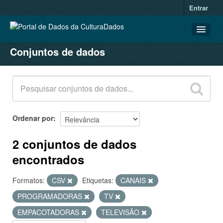
Entrar
Conjuntos de dados
CONJUNTOS DE DADOS
ORGANIZAÇÕES
GRUPOS
SOBRE
Ordenar por
2 conjuntos de dados
encontrados
Formatos:
CSV
Etiquetas:
CANAIS
PROGRAMADORAS
TV
EMPACOTADORAS
TELEVISÃO