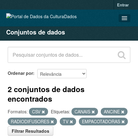
Entrar
Conjuntos de dados
CONJUNTOS DE DADOS
ORGANIZAÇÕES
GRUPOS
SOBRE
Ordenar por
2 conjuntos de dados
encontrados
Formatos:
CSV
Etiquetas:
CANAIS
ANCINE
RADIODIFUSORES
TV
EMPACOTADORAS
Filtrar Resultados