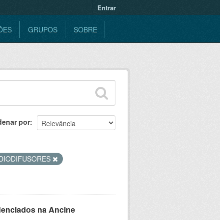
Entrar
ÕES
GRUPOS
SOBRE
denar por
DIODIFUSORES
denciados na Ancine