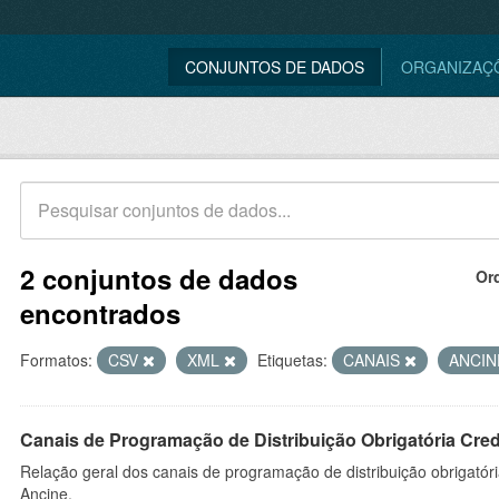
CONJUNTOS DE DADOS
ORGANIZAÇ
2 conjuntos de dados
Or
encontrados
Formatos:
CSV
XML
Etiquetas:
CANAIS
ANCI
Canais de Programação de Distribuição Obrigatória Cre
Relação geral dos canais de programação de distribuição obrigatór
Ancine.