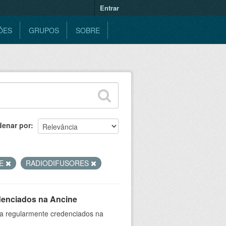
Entrar
ÕES
GRUPOS
SOBRE
denar por
NE
RADIODIFUSORES
denciados na Ancine
ia regularmente credenciados na