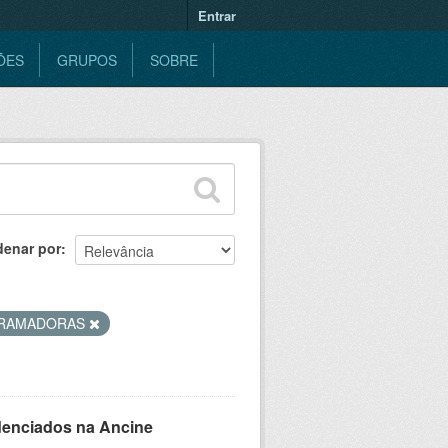
Entrar
ÕES
GRUPOS
SOBRE
denar por
RAMADORAS
denciados na Ancine