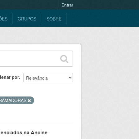
Entrar
ÕES
GRUPOS
SOBRE
denar por
RAMADORAS
denciados na Ancine