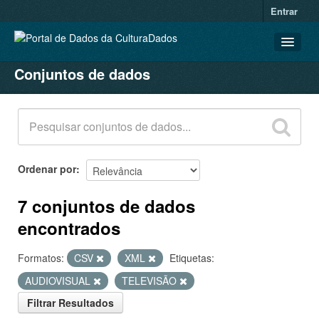
Entrar
Conjuntos de dados
CONJUNTOS DE DADOS
ORGANIZAÇÕES
GRUPOS
SOBRE
Ordenar por
7 conjuntos de dados
encontrados
Formatos:
CSV
XML
Etiquetas:
AUDIOVISUAL
TELEVISÃO
Filtrar Resultados