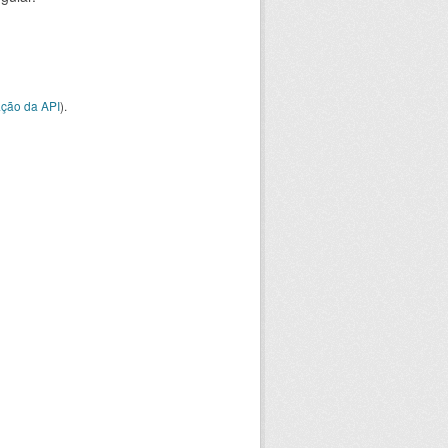
ção da API
).