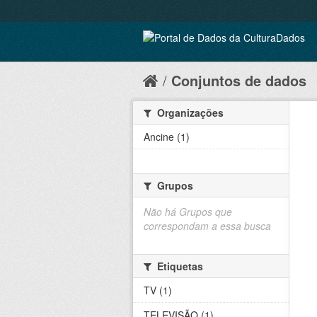
Conjuntos de dados
Organizações
Ancine (1)
Grupos
Não há Grupos que
correspondam a essa busca
Etiquetas
TV (1)
TELEVISÃO (1)