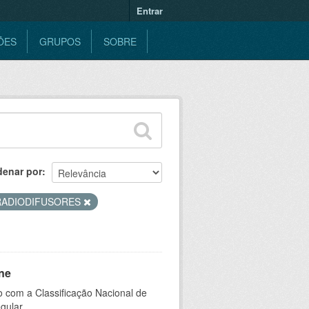
Entrar
ÕES
GRUPOS
SOBRE
denar por
RADIODIFUSORES
ne
 com a Classificação Nacional de
gular.