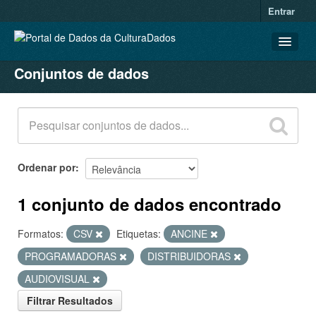
Entrar
Conjuntos de dados
CONJUNTOS DE DADOS
ORGANIZAÇÕES
GRUPOS
SOBRE
Ordenar por
1 conjunto de dados encontrado
Formatos:
CSV
Etiquetas:
ANCINE
PROGRAMADORAS
DISTRIBUIDORAS
AUDIOVISUAL
Filtrar Resultados