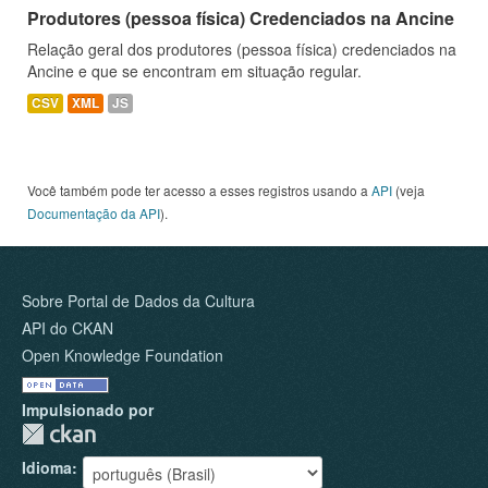
Produtores (pessoa física) Credenciados na Ancine
Relação geral dos produtores (pessoa física) credenciados na
Ancine e que se encontram em situação regular.
CSV
XML
JS
Você também pode ter acesso a esses registros usando a
API
(veja
Documentação da API
).
Sobre Portal de Dados da Cultura
API do CKAN
Open Knowledge Foundation
Impulsionado por
Idioma