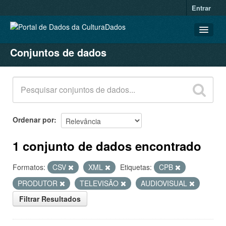
Entrar
Conjuntos de dados
CONJUNTOS DE DADOS
ORGANIZAÇÕES
GRUPOS
SOBRE
Ordenar por
1 conjunto de dados encontrado
Formatos:
CSV
XML
Etiquetas:
CPB
PRODUTOR
TELEVISÃO
AUDIOVISUAL
Filtrar Resultados