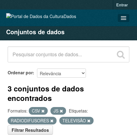
Entrar
Conjuntos de dados
CONJUNTOS DE DADOS
ORGANIZAÇÕES
GRUPOS
SOBRE
Ordenar por
3 conjuntos de dados
encontrados
Formatos:
CSV
JS
Etiquetas:
RADIODIFUSORES
TELEVISÃO
Filtrar Resultados