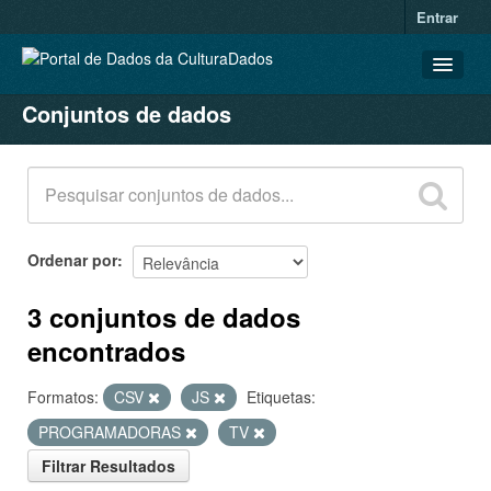
Entrar
Conjuntos de dados
CONJUNTOS DE DADOS
ORGANIZAÇÕES
GRUPOS
SOBRE
Ordenar por
3 conjuntos de dados
encontrados
Formatos:
CSV
JS
Etiquetas:
PROGRAMADORAS
TV
Filtrar Resultados