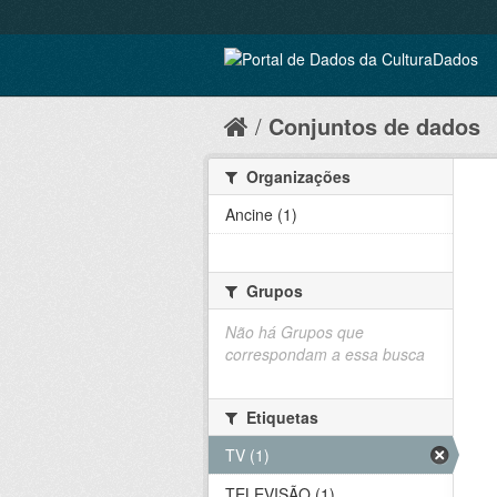
Conjuntos de dados
Organizações
Ancine (1)
Grupos
Não há Grupos que
correspondam a essa busca
Etiquetas
TV (1)
TELEVISÃO (1)