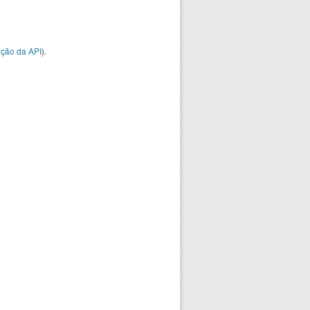
ção da API
).