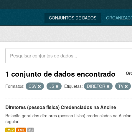
CONJUNTOS DE DADOS
ORGANIZAÇ
1 conjunto de dados encontrado
Or
Formatos:
CSV
JS
Etiquetas:
DIRETOR
TV
Diretores (pessoa física) Credenciados na Ancine
Relação geral dos diretores (pessoa física) credenciados na Ancin
regular.
CSV
XML
JS