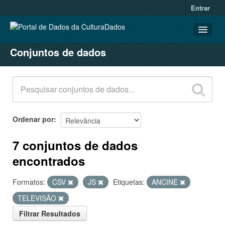
Entrar
Conjuntos de dados
CONJUNTOS DE DADOS
ORGANIZAÇÕES
GRUPOS
SOBRE
Ordenar por
7 conjuntos de dados
encontrados
Formatos:
CSV
JS
Etiquetas:
ANCINE
TELEVISÃO
Filtrar Resultados