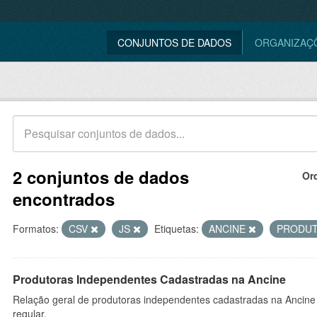
CONJUNTOS DE DADOS
ORGANIZAÇ
2 conjuntos de dados
Or
encontrados
Formatos:
CSV
JS
Etiquetas:
ANCINE
PRODU
Produtoras Independentes Cadastradas na Ancine
Relação geral de produtoras independentes cadastradas na Ancine
regular.