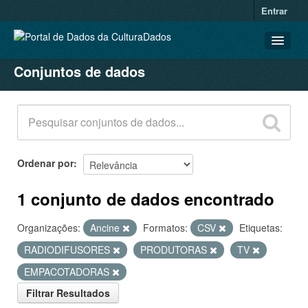
Entrar
Conjuntos de dados
CONJUNTOS DE DADOS
ORGANIZAÇÕES
GRUPOS
SOBRE
Ordenar por
1 conjunto de dados encontrado
Organizações:
Ancine
Formatos:
CSV
Etiquetas:
RADIODIFUSORES
PRODUTORAS
TV
EMPACOTADORAS
Filtrar Resultados