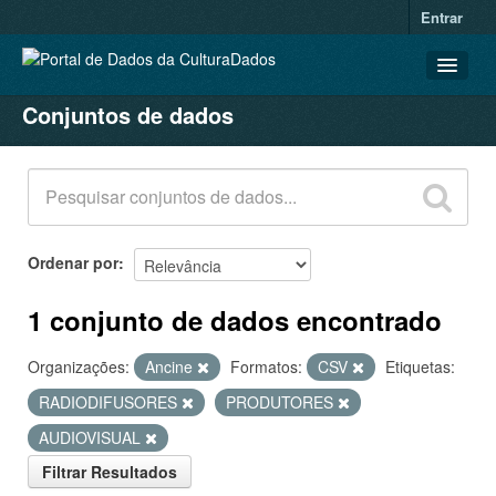
Entrar
Conjuntos de dados
CONJUNTOS DE DADOS
ORGANIZAÇÕES
GRUPOS
SOBRE
Ordenar por
1 conjunto de dados encontrado
Organizações:
Ancine
Formatos:
CSV
Etiquetas:
RADIODIFUSORES
PRODUTORES
AUDIOVISUAL
Filtrar Resultados