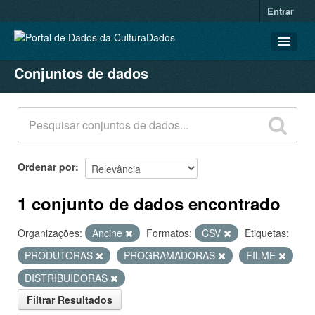
Entrar
Conjuntos de dados
CONJUNTOS DE DADOS
ORGANIZAÇÕES
GRUPOS
SOBRE
Ordenar por
1 conjunto de dados encontrado
Organizações:
Ancine
Formatos:
CSV
Etiquetas:
PRODUTORAS
PROGRAMADORAS
FILME
DISTRIBUIDORAS
Filtrar Resultados