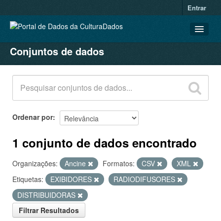
Entrar
Conjuntos de dados
CONJUNTOS DE DADOS
ORGANIZAÇÕES
GRUPOS
SOBRE
Ordenar por
1 conjunto de dados encontrado
Organizações:
Ancine
Formatos:
CSV
XML
Etiquetas:
EXIBIDORES
RADIODIFUSORES
DISTRIBUIDORAS
Filtrar Resultados