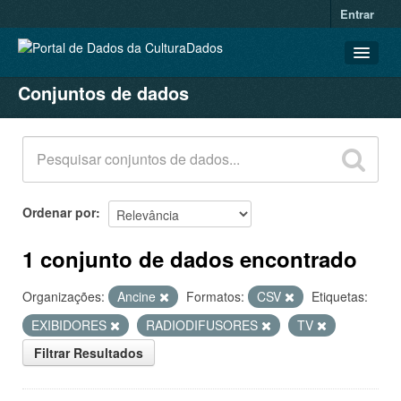
Entrar
Conjuntos de dados
CONJUNTOS DE DADOS
ORGANIZAÇÕES
GRUPOS
SOBRE
Ordenar por
1 conjunto de dados encontrado
Organizações:
Ancine
Formatos:
CSV
Etiquetas:
EXIBIDORES
RADIODIFUSORES
TV
Filtrar Resultados