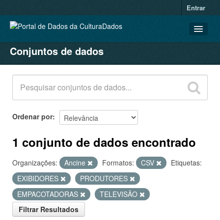
Entrar
Conjuntos de dados
CONJUNTOS DE DADOS
ORGANIZAÇÕES
GRUPOS
SOBRE
Ordenar por
1 conjunto de dados encontrado
Organizações:
Ancine
Formatos:
CSV
Etiquetas:
EXIBIDORES
PRODUTORES
EMPACOTADORAS
TELEVISÃO
Filtrar Resultados