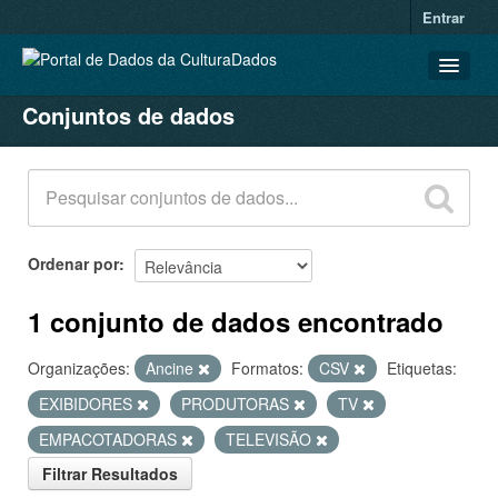
Entrar
Conjuntos de dados
CONJUNTOS DE DADOS
ORGANIZAÇÕES
GRUPOS
SOBRE
Ordenar por
1 conjunto de dados encontrado
Organizações:
Ancine
Formatos:
CSV
Etiquetas:
EXIBIDORES
PRODUTORAS
TV
EMPACOTADORAS
TELEVISÃO
Filtrar Resultados