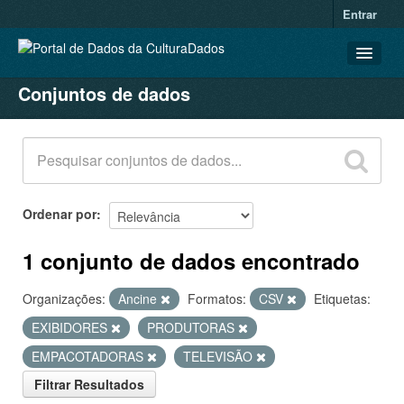
Entrar
Conjuntos de dados
CONJUNTOS DE DADOS
ORGANIZAÇÕES
GRUPOS
SOBRE
Ordenar por
1 conjunto de dados encontrado
Organizações:
Ancine
Formatos:
CSV
Etiquetas:
EXIBIDORES
PRODUTORAS
EMPACOTADORAS
TELEVISÃO
Filtrar Resultados