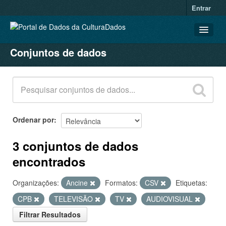
Entrar
Conjuntos de dados
CONJUNTOS DE DADOS
ORGANIZAÇÕES
GRUPOS
SOBRE
Ordenar por
3 conjuntos de dados
encontrados
Organizações:
Ancine
Formatos:
CSV
Etiquetas:
CPB
TELEVISÃO
TV
AUDIOVISUAL
Filtrar Resultados