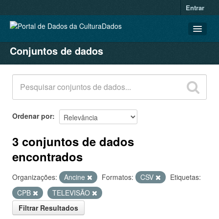
Entrar
Conjuntos de dados
CONJUNTOS DE DADOS
ORGANIZAÇÕES
GRUPOS
SOBRE
Ordenar por
3 conjuntos de dados
encontrados
Organizações:
Ancine
Formatos:
CSV
Etiquetas:
CPB
TELEVISÃO
Filtrar Resultados