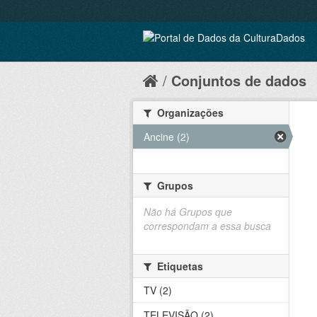
Conjuntos de dados
Organizações
Ancine (2)
Grupos
Não há Grupos que
correspondam a essa busca
Etiquetas
TV (2)
TELEVISÃO (2)