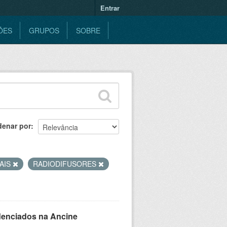
Entrar
ÕES
GRUPOS
SOBRE
denar por
AIS
RADIODIFUSORES
denciados na Ancine