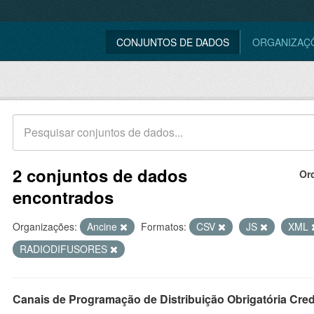
CONJUNTOS DE DADOS
ORGANIZAÇ
2 conjuntos de dados
Or
encontrados
Organizações:
Ancine
Formatos:
CSV
JS
XML
RADIODIFUSORES
Canais de Programação de Distribuição Obrigatória Cre