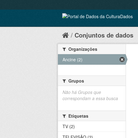
Conjuntos de dados
Organizações
Ancine (2)
Grupos
Não há Grupos que
correspondam a essa busca
Etiquetas
TV (2)
TELEVISÃO (2)