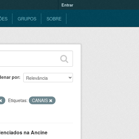
Entrar
ÕES
GRUPOS
SOBRE
denar por
Etiquetas:
CANAIS
denciados na Ancine