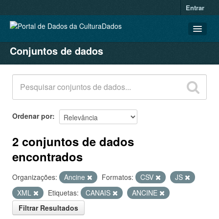
Entrar
Conjuntos de dados
CONJUNTOS DE DADOS
ORGANIZAÇÕES
GRUPOS
SOBRE
Ordenar por
2 conjuntos de dados
encontrados
Organizações:
Ancine
Formatos:
CSV
JS
XML
Etiquetas:
CANAIS
ANCINE
Filtrar Resultados