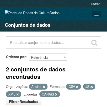
Entrar
Conjuntos de dados
CONJUNTOS DE DADOS
ORGANIZAÇÕES
GRUPOS
SOBRE
Ordenar por
2 conjuntos de dados
encontrados
Organizações:
Ancine
Formatos:
CSV
JS
XML
Etiquetas:
CANAIS
Filtrar Resultados