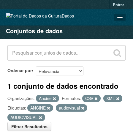
Entrar
Conjuntos de dados
CONJUNTOS DE DADOS
ORGANIZAÇÕES
GRUPOS
SOBRE
Ordenar por
1 conjunto de dados encontrado
Organizações:
Ancine
Formatos:
CSV
XML
Etiquetas:
ANCINE
audiovisual
AUDIOVISUAL
Filtrar Resultados