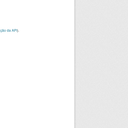
ção da API
).