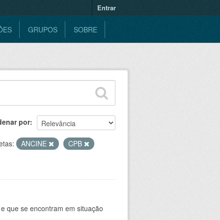
Entrar
ÕES
GRUPOS
SOBRE
denar por
etas:
ANCINE
CPB
e e que se encontram em situação