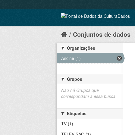
Conjuntos de dados
Organizações
Ancine (1)
Grupos
Não há Grupos que
correspondam a essa busca
Etiquetas
TV (1)
TELEVISÃO (1)