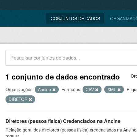
CONJUNTOS DE DADOS
ORGANIZAÇ
1 conjunto de dados encontrado
Or
Organizações:
Ancine
Formatos:
CSV
XML
Etiqu
DIRETOR
Diretores (pessoa física) Credenciados na Ancine
Relação geral dos diretores (pessoa física) credenciados na Ancin
regular.