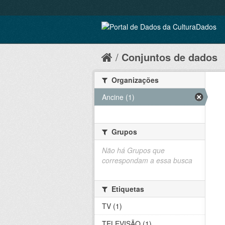
Conjuntos de dados
Organizações
Ancine (1)
Grupos
Não há Grupos que
correspondam a essa busca
Etiquetas
TV (1)
TELEVISÃO (1)