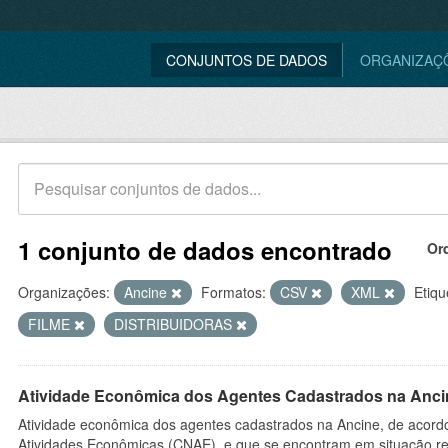
CONJUNTOS DE DADOS
ORGANIZAÇ
1 conjunto de dados encontrado
Or
Organizações:
Ancine
Formatos:
CSV
XML
Etiqu
FILME
DISTRIBUIDORAS
Atividade Econômica dos Agentes Cadastrados na Anci
Atividade econômica dos agentes cadastrados na Ancine, de acordo
Atividades Econômicas (CNAE), e que se encontram em situação re