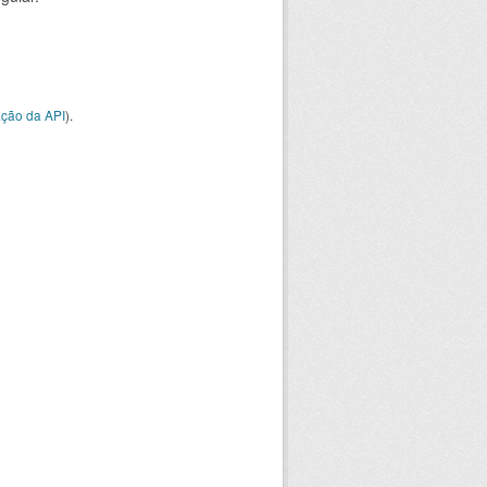
ção da API
).