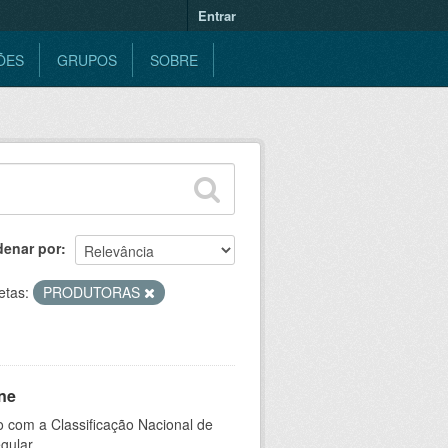
Entrar
ÕES
GRUPOS
SOBRE
denar por
etas:
PRODUTORAS
ne
 com a Classificação Nacional de
gular.