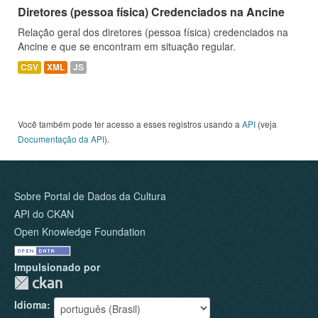
Diretores (pessoa física) Credenciados na Ancine
Relação geral dos diretores (pessoa física) credenciados na
Ancine e que se encontram em situação regular.
CSV
XML
JS
Você também pode ter acesso a esses registros usando a
API
(veja
Documentação da API
).
Sobre Portal de Dados da Cultura
API do CKAN
Open Knowledge Foundation
Impulsionado por
Idioma