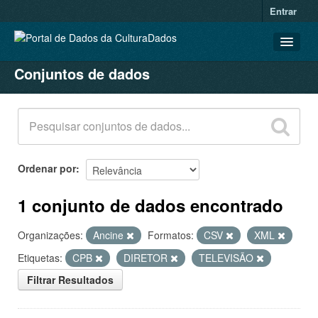
Entrar
Conjuntos de dados
CONJUNTOS DE DADOS
ORGANIZAÇÕES
GRUPOS
SOBRE
Ordenar por
1 conjunto de dados encontrado
Organizações:
Ancine
Formatos:
CSV
XML
Etiquetas:
CPB
DIRETOR
TELEVISÃO
Filtrar Resultados