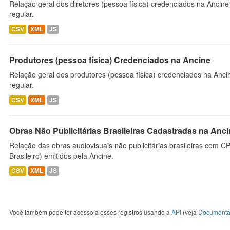
Relação geral dos diretores (pessoa física) credenciados na Ancin
regular.
CSV
XML
JS
Produtores (pessoa física) Credenciados na Ancine
Relação geral dos produtores (pessoa física) credenciados na Anc
regular.
CSV
XML
JS
Obras Não Publicitárias Brasileiras Cadastradas na Anc
Relação das obras audiovisuais não publicitárias brasileiras com C
Brasileiro) emitidos pela Ancine.
CSV
XML
JS
Você também pode ter acesso a esses registros usando a
API
(veja
Documenta