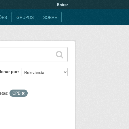
Entrar
ÕES
GRUPOS
SOBRE
denar por
etas:
CPB