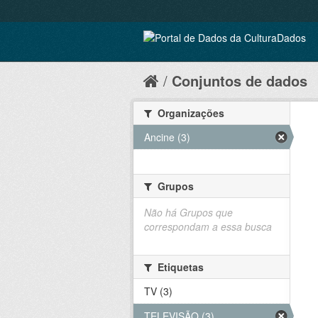
Conjuntos de dados
Organizações
Ancine (3)
Grupos
Não há Grupos que
correspondam a essa busca
Etiquetas
TV (3)
TELEVISÃO (3)