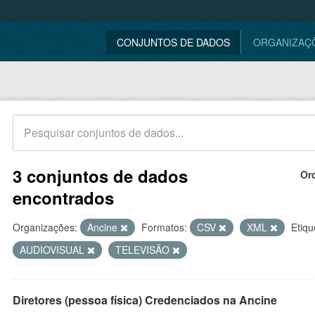
CONJUNTOS DE DADOS
ORGANIZAÇ
3 conjuntos de dados
Or
encontrados
Organizações:
Ancine
Formatos:
CSV
XML
Etiqu
AUDIOVISUAL
TELEVISÃO
Diretores (pessoa física) Credenciados na Ancine