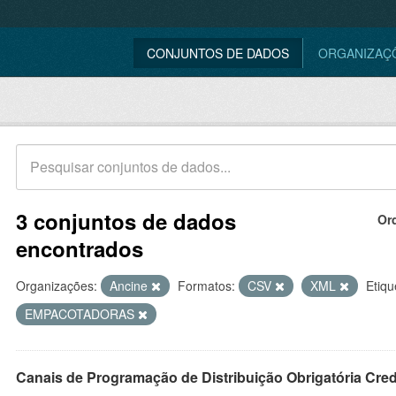
CONJUNTOS DE DADOS
ORGANIZAÇ
3 conjuntos de dados
Or
encontrados
Organizações:
Ancine
Formatos:
CSV
XML
Etiqu
EMPACOTADORAS
Canais de Programação de Distribuição Obrigatória Cre