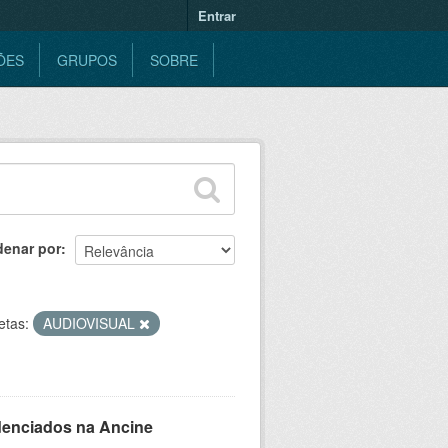
Entrar
ÕES
GRUPOS
SOBRE
denar por
etas:
AUDIOVISUAL
denciados na Ancine