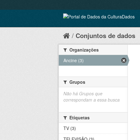
Conjuntos de dados
Organizações
Ancine (3)
Grupos
Não há Grupos que
correspondam a essa busca
Etiquetas
TV (3)
TELEVISÃO (3)