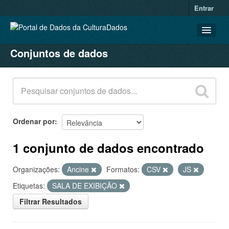
Entrar
Conjuntos de dados
CONJUNTOS DE DADOS
ORGANIZAÇÕES
GRUPOS
SOBRE
Ordenar por
1 conjunto de dados encontrado
Organizações:
Ancine
Formatos:
CSV
JS
Etiquetas:
SALA DE EXIBIÇÃO
Filtrar Resultados